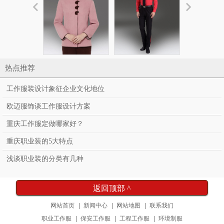
重庆环境维护春秋装
重庆保安服春秋男装
重庆工程维
热点推荐
BHW007
GC010
工作服装设计象征企业文化地位
欧迈服饰谈工作服设计方案
重庆工作服定做哪家好？
重庆职业装的5大特点
浅谈职业装的分类有几种
重庆工程维修冬装
重庆客服春
返回顶部 ^
GC012
服ZY01
网站首页
|
新闻中心
|
网站地图
|
联系我们
职业工作服
|
保安工作服
|
工程工作服
|
环境制服