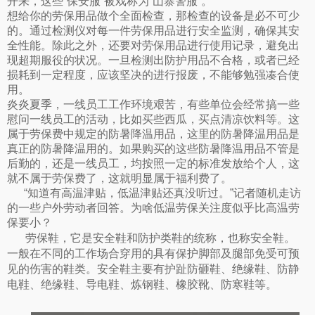
开来，这些“保安服”被戏称为“山寨警服”。
想给你的劳保用品做个全面检查，那检查的设备是必不可少
的。通过检测仪对每一件劳保用品进行安全监测，确保其安
全性能。除此之外，还要对劳保用品进行使用记录，避免出
现超期服役的状况。一旦检测出防护用品不合格，或者已经
损耗到一定程度，应该坚决的进行报废，不能够勉强凑合使
用。
炎炎夏季，一线员工工作环境艰苦，有些单位会经常搞一些
慰问一线员工的活动，比如买些西瓜，买点清凉饮料等。这
属于劳保费中规定的防暑降温用品，这里的防暑降温用品是
真正的防暑降温用的。如果购买的这些防暑降温用品不管是
后勤的，还是一线员工，均按照一定的标准发放给个人，这
就不属于劳保费了，这就明显属于福利费了。
“知道有高温津贴，低温津贴还真没听过。”记者随机走访
的一些户外劳动者回答。为啥低温劳保关注度似乎比高温劳
保要小？
劳保鞋，它是安全鞋和防护类鞋的统称，也称安全鞋。
一般在不同的工作场合穿用的具有保护脚部及腿部免受可预
见的伤害的鞋类。安全鞋主要有护趾防砸鞋、绝缘鞋、防静
电鞋、绝缘鞋、导电鞋、炼钢鞋、橡胶靴、防寒鞋等。