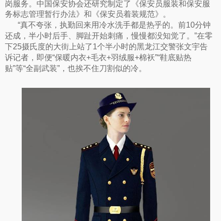
岗服务。中国保安协会还研究制定了《保安员服装和保安服
务标志管理暂行办法》和《保安员着装规范》。
“真不夸张，执勤回来用冷水洗手都是热乎的。前10分钟
还成，半小时后手、脚趾开始刺痛，慢慢都没知觉了。”在零
下25摄氏度的大街上站了1个半小时的黑龙江交警张文宇告
诉记者，即便“保暖内衣+毛衣+羽绒服+棉袄”“鞋底贴热
贴”等“全副武装”，也挨不住刀割似的冷。